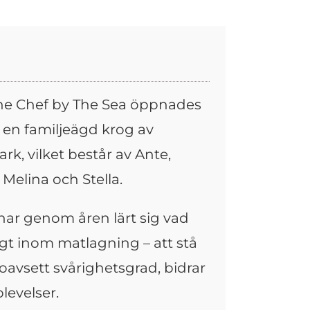
he Chef by The Sea öppnades
 en familjeägd krog av
k, vilket består av Ante,
Melina och Stella.
har genom åren lärt sig vad
igt inom matlagning – att stå
 oavsett svårighetsgrad, bidrar
levelser.