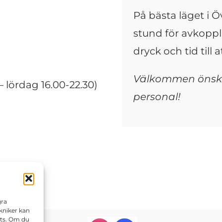
På bästa läget i 
stund för avkoppl
dryck och tid till a
Välkommen önska
 lördag 16.00-22.30)
personal!
gra
kniker kan
ats. Om du