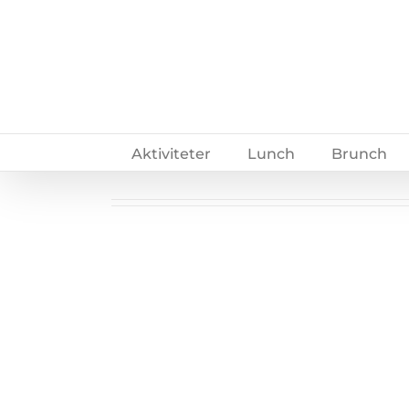
Fortsätt
till
innehållet
Aktiviteter
Lunch
Brunch